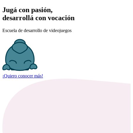
J
u
g
á
c
o
n
p
a
s
i
ó
n
,
d
e
s
a
r
r
o
l
l
á
c
o
n
v
o
c
a
c
i
ó
n
Escuela de desarrollo de videojuegos
¡Quiero conocer más!