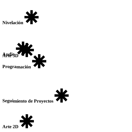
Nivelación
Audio
Arte 3D
Programación
Seguimiento de Proyectos
Arte 2D